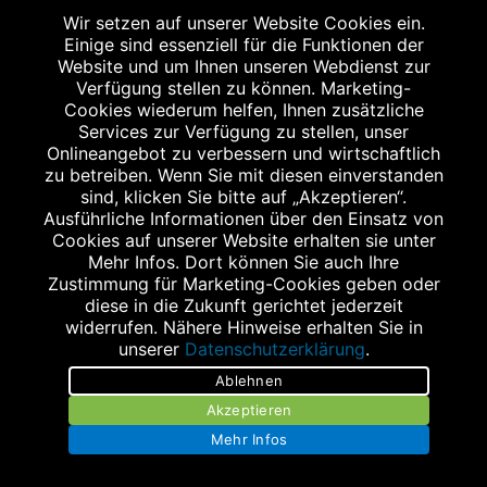
Wir setzen auf unserer Website Cookies ein.
Einige sind essenziell für die Funktionen der
WEITERER STANDORT
Website und um Ihnen unseren Webdienst zur
Verfügung stellen zu können. Marketing-
Cookies wiederum helfen, Ihnen zusätzliche
Services zur Verfügung zu stellen, unser
Onlineangebot zu verbessern und wirtschaftlich
zu betreiben. Wenn Sie mit diesen einverstanden
sind, klicken Sie bitte auf „Akzeptieren“.
Ausführliche Informationen über den Einsatz von
Cookies auf unserer Website erhalten sie unter
ST. ULRICH APOTHEKE
Mehr Infos. Dort können Sie auch Ihre
Reichenbacher Straße 3
Zustimmung für Marketing-Cookies geben oder
diese in die Zukunft gerichtet jederzeit
89264 Weißenhorn
widerrufen. Nähere Hinweise erhalten Sie in
Tel.: 073095200
unserer
Datenschutzerklärung
.
Fax: 073093059
Ablehnen
info@st-ulrich-apotheke.de
Akzeptieren
Mehr Infos