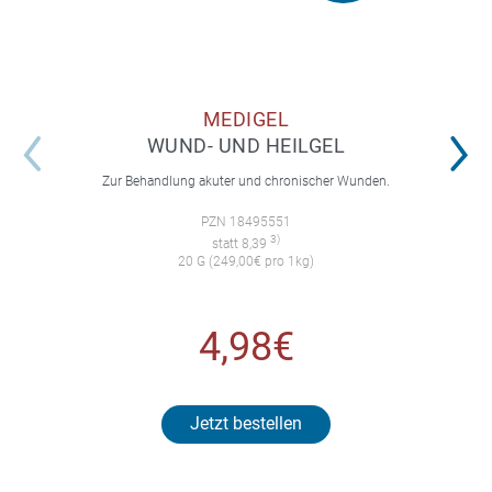
MEDIGEL
WUND- UND HEILGEL
Zur Behandlung akuter und chronischer Wunden.
PZN 18495551
3)
statt 8,39
20 G (249,00€ pro 1kg)
4,98€
Jetzt bestellen