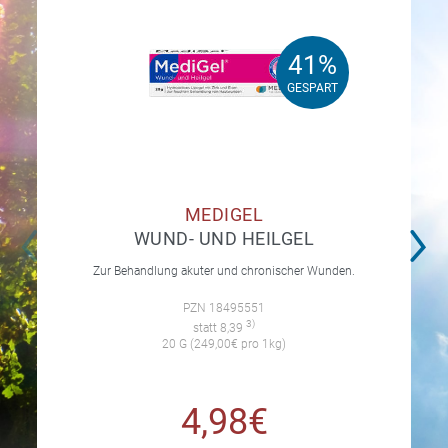
41%
41%
GESPART
GESPART
MEDIGEL
WUND- UND HEILGEL
Zur Behandlung akuter und chronischer Wunden.
PZN 18495551
3)
statt 8,39
20 G (249,00€ pro 1kg)
4,98€