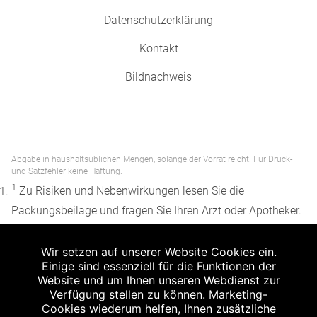
Datenschutzerklärung
Kontakt
Bildnachweis
Abgabe in haushaltsüblichen Mengen, solange der Vorrat reicht. Für Druck-
und Satzfehler keine Haftung.
1
Zu Risiken und Nebenwirkungen lesen Sie die
Packungsbeilage und fragen Sie Ihren Arzt oder Apotheker.
2
Angabe nach der deutschen Arzneimitteltaxe
Wir setzen auf unserer Website Cookies ein.
Apothekenerstattungspreis (AEP). Der AEP ist keine
Einige sind essenziell für die Funktionen der
unverbindliche Preisempfehlung der Hersteller. Der AEP ist
Website und um Ihnen unseren Webdienst zur
ein von den Apotheken in Ansatz gebrachter Preis für
Verfügung stellen zu können. Marketing-
Cookies wiederum helfen, Ihnen zusätzliche
rezeptfreie Arzneimittel. Er entspricht in der Höhe dem für