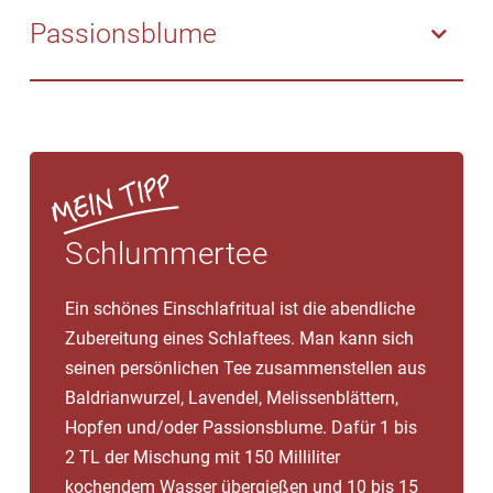
aufheben. Aus getrockneten Hopfenzapfen lässt sich
werden. Auch ein abendliches Lavendel-Bad, das
Einnehmen ist häufig mit Baldrian kombiniert und
Passionsblume
zudem ein Tee zubereiten.
Einatmen des Lavendelöls mit einer Duftlampe oder
wirkt gegen Ängste, Unruhe und hilft bei nervösen
ein Körperöl mit Lavendel ist wirksam.
Einschlafstörungen. Auch bei nervösen Magen-Darm-
Extrakte aus getrockneten Blättern und Blüten der
Beschwerden wirkt Melisse lindernd.
Passionsblume sind vor allem angstlösend und
helfen bei nervöser Unruhe. Zudem können sie den
Schlaf verlängern, was besonders hilfreich ist, wenn
man zu frühem Erwachen neigt oder an
Durchschlafstörungen leidet.
Schlummertee
Ein schönes Einschlafritual ist die abendliche
Zubereitung eines Schlaftees. Man kann sich
seinen persönlichen Tee zusammenstellen aus
Baldrianwurzel, Lavendel, Melissenblättern,
Hopfen und/oder Passionsblume. Dafür 1 bis
2 TL der Mischung mit 150 Milliliter
kochendem Wasser übergießen und 10 bis 15