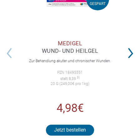
GESPART
GESPART
MEDIGEL
WUND- UND HEILGEL
Zur Behandlung akuter und chronischer Wunden.
PZN 18495551
3)
statt 8,39
20 G (249,00€ pro 1kg)
4,98€
Jetzt bestellen