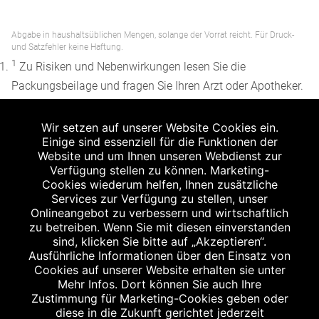
Abgabe in haushaltsüblichen Mengen, solange der Vorrat reicht. Für Druck-
und Satzfehler keine Haftung.
1
Zu Risiken und Nebenwirkungen lesen Sie die
Packungsbeilage und fragen Sie Ihren Arzt oder Apotheker.
2
Angabe nach der deutschen Arzneimitteltaxe
Wir setzen auf unserer Website Cookies ein.
Apothekenerstattungspreis (AEP). Der AEP ist keine
Einige sind essenziell für die Funktionen der
unverbindliche Preisempfehlung der Hersteller. Der AEP ist
Website und um Ihnen unseren Webdienst zur
ein von den Apotheken in Ansatz gebrachter Preis für
Verfügung stellen zu können. Marketing-
Cookies wiederum helfen, Ihnen zusätzliche
rezeptfreie Arzneimittel. Er entspricht in der Höhe dem für
Services zur Verfügung zu stellen, unser
Apotheken verbindlichen Abgabepreis, zu dem eine
Onlineangebot zu verbessern und wirtschaftlich
Apotheke in bestimmten Fällen (z.B. bei Kindern unter 12
zu betreiben. Wenn Sie mit diesen einverstanden
sind, klicken Sie bitte auf „Akzeptieren“.
Jahren) das Produkt mit der gesetzlichen
Ausführliche Informationen über den Einsatz von
Krankenversicherung abrechnet. Der AEP ist der allgemeine
Cookies auf unserer Website erhalten sie unter
Erstattungspreis im Falle einer Kostenübernahme durch die
Mehr Infos. Dort können Sie auch Ihre
Zustimmung für Marketing-Cookies geben oder
gesetzlichen Krankenkassen, vor Abzug eines
diese in die Zukunft gerichtet jederzeit