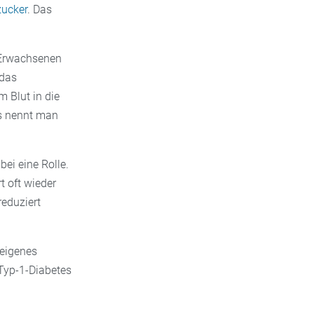
zucker
. Das
 Erwachsenen
 das
m Blut in die
as nennt man
bei eine Rolle.
t oft wieder
eduziert
 eigenes
Typ-1-Diabetes