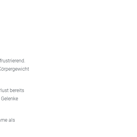
rustrierend.
 Körpergewicht
ust bereits
e Gelenke
hme als