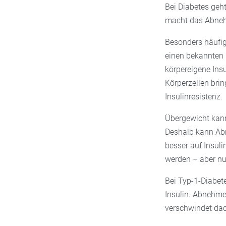
Bei Diabetes geh
macht das Abneh
Besonders häufig
einen bekannten 
körpereigene Insu
Körperzellen brin
Insulinresistenz.
Übergewicht kann 
Deshalb kann Abne
besser auf Insul
werden – aber nu
Bei Typ-1-Diabete
Insulin. Abnehme
verschwindet dad