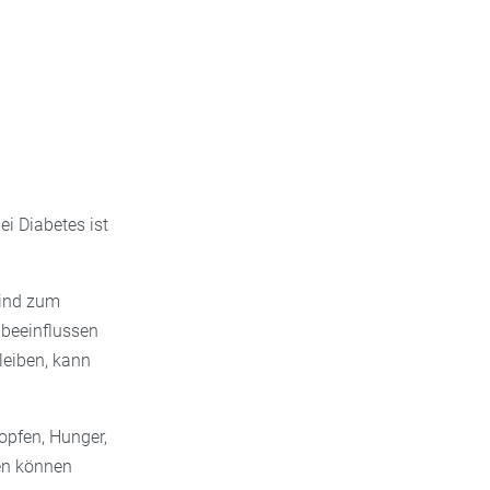
ei Diabetes ist
sind zum
e beeinflussen
leiben, kann
lopfen, Hunger,
en können