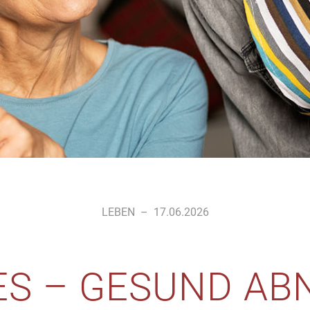
LEBEN
–
17.06.2026
ES – GESUND A