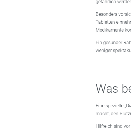
gefährlich werde
Besonders vorsich
Tabletten einneh
Medikamente kön
Ein gesunder Rah
weniger spektakul
Was be
Eine spezielle „D
macht, den Blutzu
Hilfreich sind vo