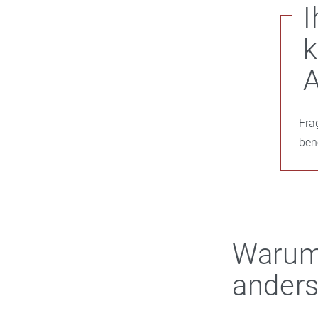
I
A
Fra
ben
Warum
anders