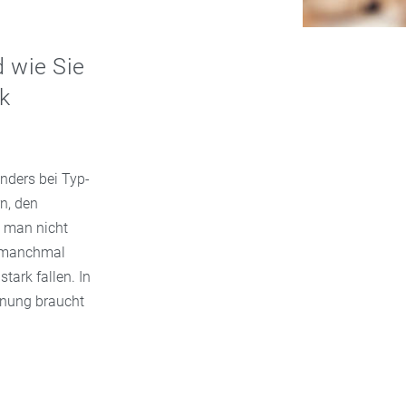
 wie Sie
ck
nders bei Typ-
n, den
te man nicht
t manchmal
tark fallen. In
anung braucht