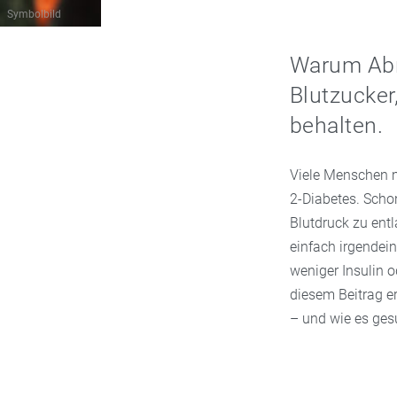
Symbolbild
Warum Abn
Blutzucker
behalten.
Viele Menschen m
2-Diabetes. Schon
Blutdruck zu entl
einfach irgendei
weniger Insulin o
diesem Beitrag e
– und wie es gesu