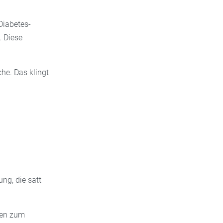
Diabetes-
. Diese
he. Das klingt
ung, die satt
cken zum